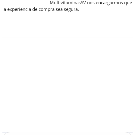
MultivitaminasSV nos encargarmos que
la experiencia de compra sea segura.
Enlaces
Home
Mi cuenta
Política de privacidad
Preguntas frecuentes
Rastrear mi pedido
Términos y Condiciones
Tienda
Busca tu producto
Buscar