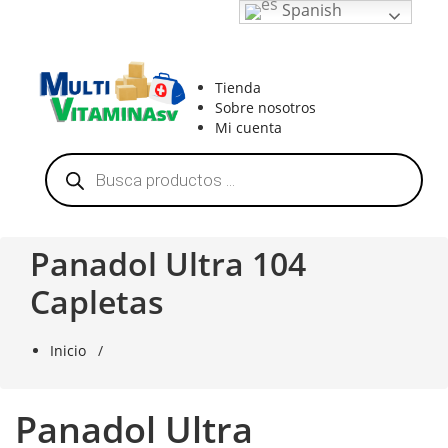
Saltar
Spanish
al
contenido
Vitaminas en El Salvador
Tienda
Sobre nosotros
Mi cuenta
Búsqueda
de
productos
Panadol Ultra 104
Capletas
Inicio
/
Panadol Ultra