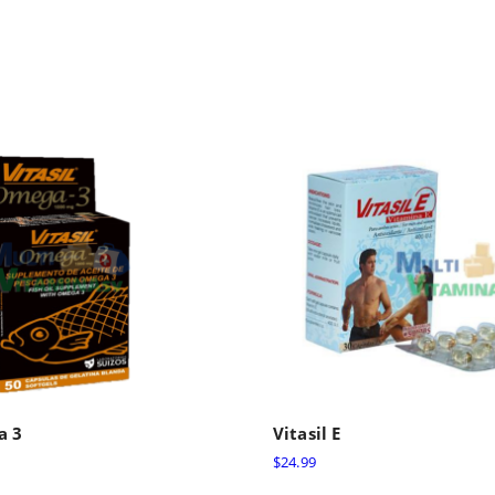
a 3
Vitasil E
$
24.99