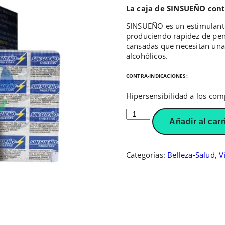
La caja de SINSUEÑO cont
SINSUEÑO es un estimulante 
produciendo rapidez de pen
cansadas que necesitan una
alcohólicos.
CONTRA-INDICACIONES:
Hipersensibilidad a los co
SINSUEÑO
Añadir al carr
100
Tabletas
cantidad
Categorías:
Belleza-Salud
,
V