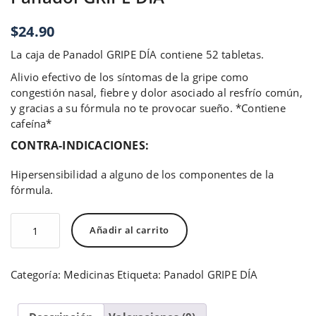
$
24.90
La caja de Panadol GRIPE DÍA contiene 52 tabletas.
Alivio efectivo de los síntomas de la gripe como
congestión nasal, fiebre y dolor asociado al resfrío común,
y gracias a su fórmula no te provocar sueño. *Contiene
cafeína*
CONTRA-INDICACIONES:
Hipersensibilidad a alguno de los componentes de la
fórmula.
Panadol
Añadir al carrito
GRIPE
DÍA
cantidad
Categoría:
Medicinas
Etiqueta:
Panadol GRIPE DÍA