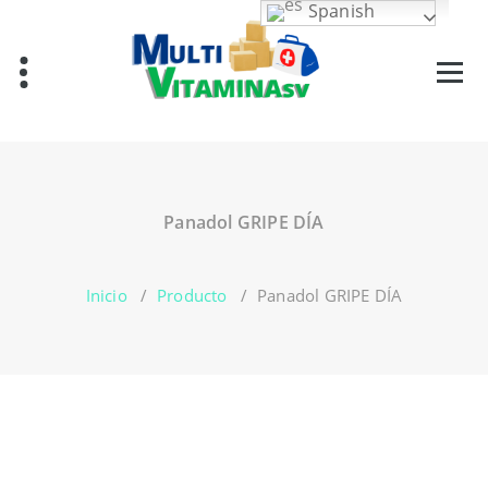
Saltar
Spanish
al
contenido
Vitaminas en El Salvador
Panadol GRIPE DÍA
Inicio
/
Producto
/
Panadol GRIPE DÍA