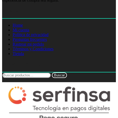
experiencia de compra sea segura.
Enlaces
Home
Mi cuenta
Política de privacidad
Preguntas frecuentes
Rastrear mi pedido
Términos y Condiciones
Tienda
Busca tu producto
Buscar
Buscar
por: