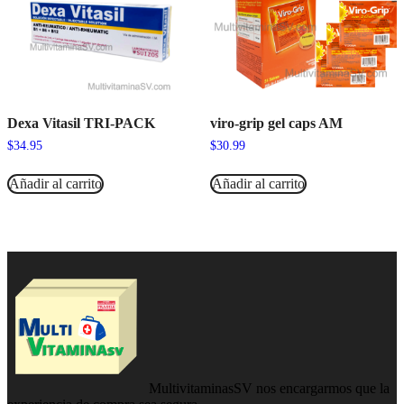
Dexa Vitasil TRI-PACK
viro-grip gel caps AM
$
34.95
$
30.99
Añadir al carrito
Añadir al carrito
MultivitaminasSV nos encargarmos que la