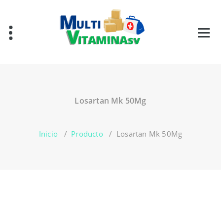
Saltar
al
contenido
Vitaminas en El Salvador
Losartan Mk 50Mg
Inicio
/
Producto
/
Losartan Mk 50Mg