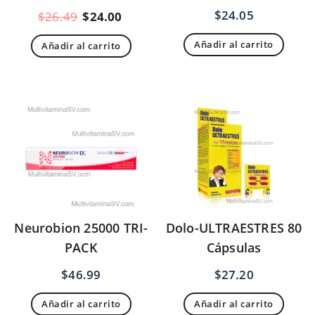
$
24.05
El
El
$
26.49
$
24.00
precio
precio
Añadir al carrito
Añadir al carrito
original
actual
era:
es:
$26.49.
$24.00.
Neurobion 25000 TRI-
Dolo-ULTRAESTRES 80
PACK
Cápsulas
$
46.99
$
27.20
Añadir al carrito
Añadir al carrito