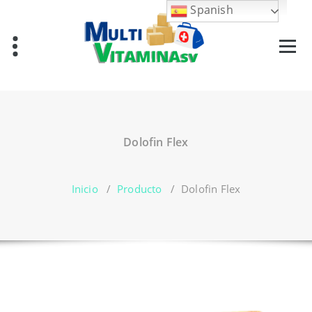
Saltar
Spanish
al
contenido
Vitaminas en El Salvador
Dolofin Flex
Inicio
/
Producto
/
Dolofin Flex