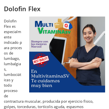
Dolofin Flex
Dolofin
Flex es
especialm
ente
indicado p
ara proces
os de
lumbago,
lumbalgia
s,
lumbociát
icas y
todo
proceso
de
contractura muscular, producida por ejercicio físico,
golpes, torceduras, tortícolis aguda, espasmos