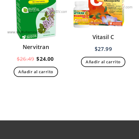
Vitasil C
Nervitran
$
27.99
El
El
$
26.49
$
24.00
Añadir al carrito
precio
precio
Añadir al carrito
original
actual
era:
es:
$26.49.
$24.00.