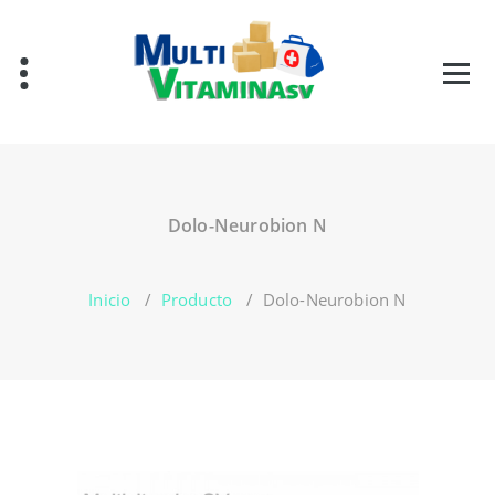
Saltar
al
contenido
Vitaminas en El Salvador
Dolo-Neurobion N
Inicio
/
Producto
/
Dolo-Neurobion N