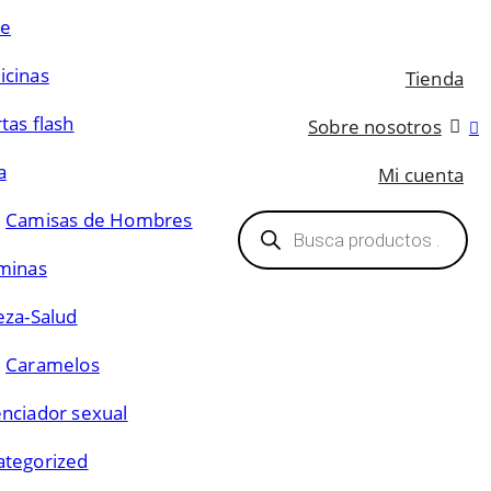
ce
icinas
Tienda
tas flash
Sobre nosotros
a
Mi cuenta
Búsqueda
Camisas de Hombres
de
productos
minas
eza-Salud
Caramelos
nciador sexual
ategorized