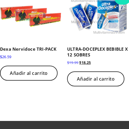
Dexa Nervidoce TRI-PACK
ULTRA-DOCEPLEX BEBIBLE X
12 SOBRES
$
26.59
El
El
$
19.99
$
18.25
precio
precio
original
actual
Añadir al carrito
era:
es:
Añadir al carrito
$19.99.
$18.25.