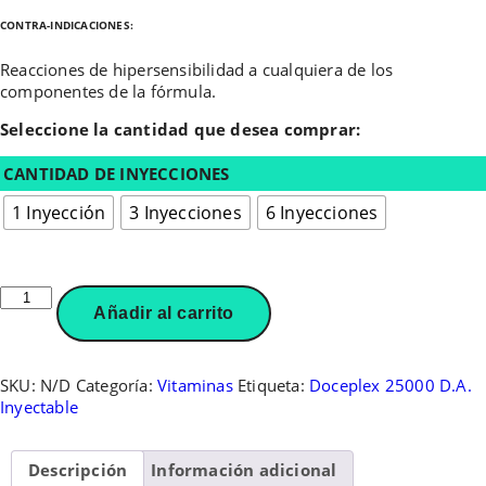
CONTRA-INDICACIONES:
Reacciones de hipersensibilidad a cualquiera de los
componentes de la fórmula.
Seleccione la cantidad que desea comprar:
CANTIDAD DE INYECCIONES
1 Inyección
3 Inyecciones
6 Inyecciones
Doceplex
Añadir al carrito
25000
D.A.
Inyectable
cantidad
SKU:
N/D
Categoría:
Vitaminas
Etiqueta:
Doceplex 25000 D.A.
Inyectable
Descripción
Información adicional