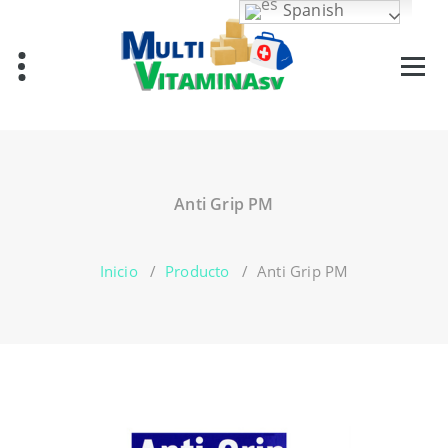
Saltar
Spanish
al
contenido
Vitaminas en El Salvador
Anti Grip PM
Inicio
/
Producto
/
Anti Grip PM