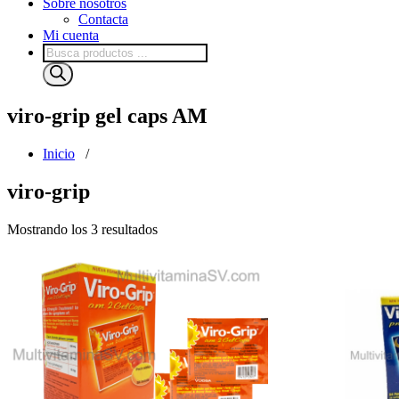
Sobre nosotros
Contacta
Mi cuenta
Búsqueda
de
productos
viro-grip gel caps AM
Inicio
/
viro-grip
Mostrando los 3 resultados