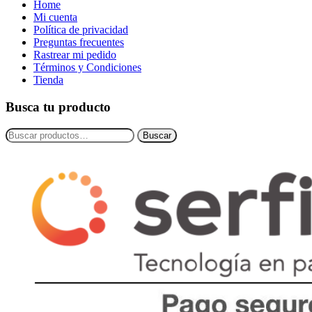
Home
Mi cuenta
Política de privacidad
Preguntas frecuentes
Rastrear mi pedido
Términos y Condiciones
Tienda
Busca tu producto
Buscar
Buscar
por: