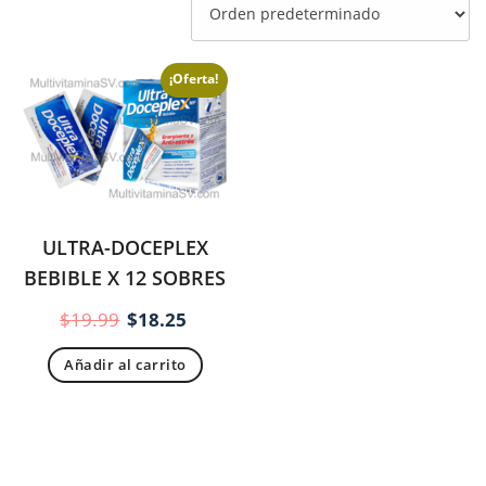
¡Oferta!
ULTRA-DOCEPLEX
BEBIBLE X 12 SOBRES
El
El
$
19.99
$
18.25
precio
precio
Añadir al carrito
original
actual
era:
es:
$19.99.
$18.25.