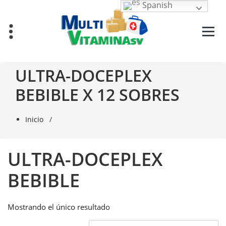
Saltar
Spanish
al
contenido
Vitaminas en El Salvador
ULTRA-DOCEPLEX
BEBIBLE X 12 SOBRES
Inicio
/
ULTRA-DOCEPLEX
BEBIBLE
Mostrando el único resultado