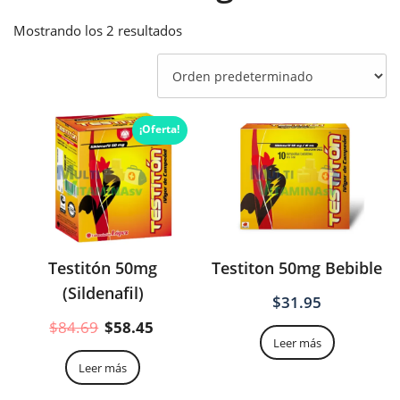
Mostrando los 2 resultados
¡Oferta!
Testitón 50mg
Testiton 50mg Bebible
(Sildenafil)
$
31.95
El
El
$
84.69
$
58.45
Leer más
precio
precio
original
actual
Leer más
era:
es: