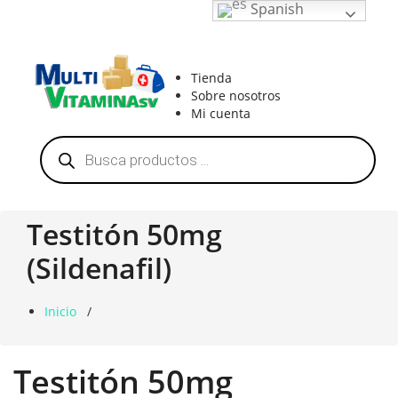
Saltar
Spanish
al
contenido
Vitaminas en El Salvador
Tienda
Sobre nosotros
Mi cuenta
Búsqueda
de
productos
Testitón 50mg
(Sildenafil)
Inicio
/
Testitón 50mg