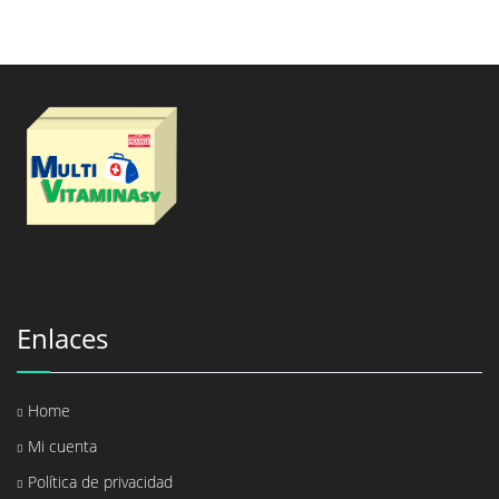
$84.69.
$58.45.
MultivitaminasSV nos encargarmos
que la experiencia de compra sea segura.
Enlaces
Home
Mi cuenta
Política de privacidad