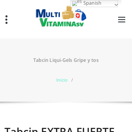
Saltar
Spanish
al
contenido
Vitaminas en El Salvador
Tabcin Liqui-Gels Gripe y tos
Inicio
/
Tabcin EXTRA FUERTE