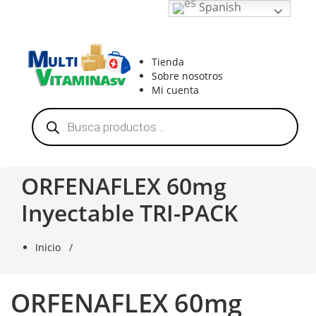
Saltar
Spanish
al
contenido
Vitaminas en El Salvador
Tienda
Sobre nosotros
Mi cuenta
Búsqueda
de
productos
ORFENAFLEX 60mg
Inyectable TRI-PACK
Inicio
/
ORFENAFLEX 60mg