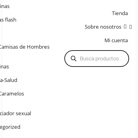
inas
Tienda
s flash
Sobre nosotros
Mi cuenta
Camisas de Hombres
Búsqueda
de
productos
inas
za-Salud
Caramelos
ciador sexual
egorized