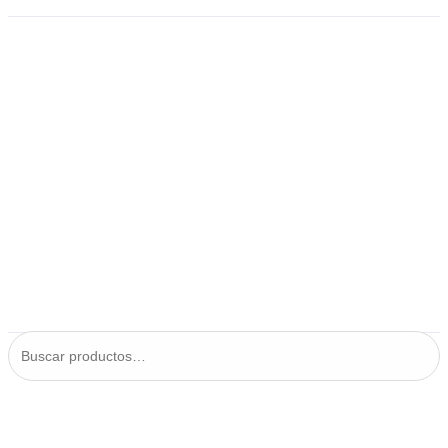
Home
Mi cuenta
Política de privacidad
Preguntas frecuentes
Rastrear mi pedido
Términos y Condiciones
Tienda
Busca tu producto
Buscar
por:
Buscar