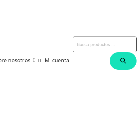
B
d
p
bre nosotros
Mi cuenta