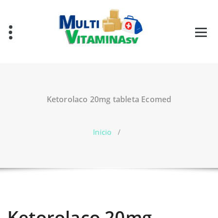
Saltar
al
contenido
Vitaminas en El Salvador
Ketorolaco 20mg tableta Ecomed
Inicio
/
Ketorolaco 20mg