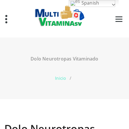
Saltar
Spanish
al
contenido
Vitaminas en El Salvador
Dolo Neurotropas Vitaminado
Inicio
/
Dolo Neurotropas