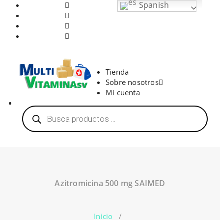
Saltar
Spanish
al
contenido
Vitaminas en El Salvador
Tienda
Sobre nosotros
Mi cuenta
Búsqueda
de
productos
Azitromicina 500 mg SAIMED
Inicio
/