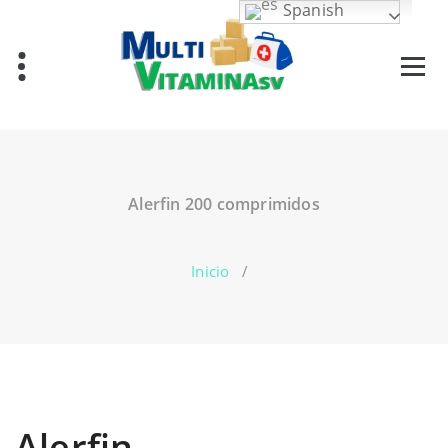
Saltar
Spanish
al
contenido
Vitaminas en El Salvador
Alerfin 200 comprimidos
Inicio
/
Alerfin