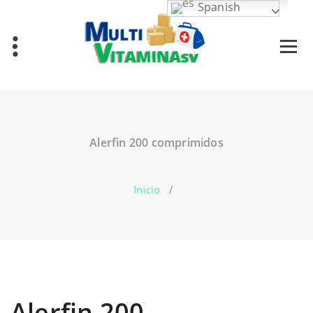
Saltar
Spanish
al
contenido
Vitaminas en El Salvador
Alerfin 200 comprimidos
Inicio
/
Alerfin 200